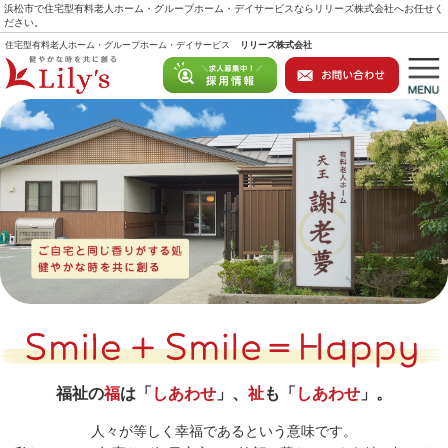
浜松市で住宅型有料老人ホーム・グループホーム・デイサービスならリリーズ株式会社へお任せく
ださい。
住宅型有料老人ホーム・グループホーム・デイサービス
リリーズ株式会社
福祉の
福
は「
しあわせ
」、
祉
も「
しあわせ
」。
人々が等しく幸福であるという意味です。